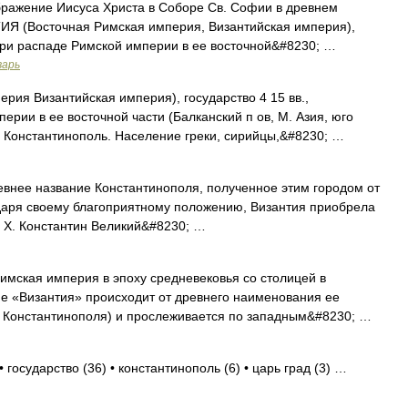
ражение Иисуса Христа в Соборе Св. Софии в древнем
ИЯ (Восточная Римская империя, Византийская империя),
 при распаде Римской империи в ее восточной&#8230; …
варь
рия Византийская империя), государство 4 15 вв.,
рии в ее восточной части (Балканский п ов, М. Азия, юго
 Константинополь. Население греки, сирийцы,&#8230; …
ревнее название Константинополя, полученное этим городом от
одаря своему благоприятному положению, Византия приобрела
Р. X. Константин Великий&#8230; …
имская империя в эпоху средневековья со столицей в
е «Византия» происходит от древнего наименования ее
е Константинополя) и прослеживается по западным&#8230; …
 государство (36) • константинополь (6) • царь град (3) …