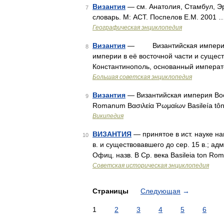
Византия
— см. Анатолия, Стамбул, Э
7
словарь. М: АСТ. Поспелов Е.М. 2001 
Географическая энциклопедия
Византия
— Византийская империя, г
8
империи в её восточной части и сущес
Константинополь, основанный императ
Большая советская энциклопедия
Византия
— Византийская империя Во
9
Romanum Βασιλεία Ῥωμαίων Basileía t
Википедия
ВИЗАНТИЯ
— принятое в ист. науке на
10
в. и существовавшего до сер. 15 в.; ад
Офиц. назв. В Ср. века Basileia ton R
Советская историческая энциклопедия
Страницы
Следующая
→
1
2
3
4
5
6