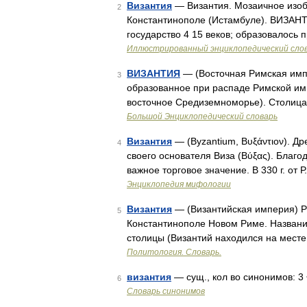
Византия
— Византия. Мозаичное изоб
2
Константинополе (Истамбуле). ВИЗАНТ
государство 4 15 веков; образовалось
Иллюстрированный энциклопедический сло
ВИЗАНТИЯ
— (Восточная Римская импе
3
образованное при распаде Римской импе
восточное Средиземноморье). Столица
Большой Энциклопедический словарь
Византия
— (Byzantium, Βυξάντιον). Д
4
своего основателя Виза (Βύξας). Благ
важное торговое значение. В 330 г. от 
Энциклопедия мифологии
Византия
— (Византийская империя) Р
5
Константинополе Новом Риме. Названи
столицы (Византий находился на мест
Политология. Словарь.
византия
— сущ., кол во синонимов: 3 •
6
Словарь синонимов