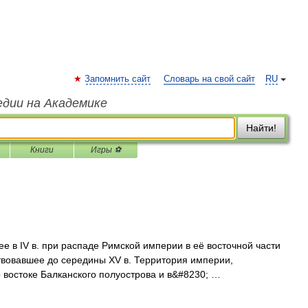
Запомнить сайт
Словарь на свой сайт
RU
едии на Академике
Найти!
Книги
Игры ⚽
 IV в. при распаде Римской империи в её восточной части
твовавшее до середины XV в. Территория империи,
востоке Балканского полуострова и в&#8230; …