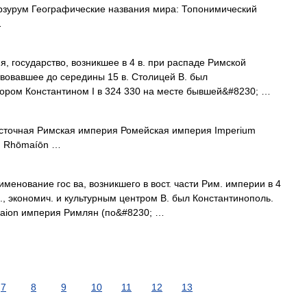
рзурум Географические названия мира: Топонимический
…
осударство, возникшее в 4 в. при распаде Римской
твовавшее до середины 15 в. Столицей В. был
ором Константином I в 324 330 на месте бывшей&#8230; …
сточная Римская империя Ромейская империя Imperium
ôn Rhōmaíōn …
именование гос ва, возникшего в вост. части Рим. империи в 4
м., экономич. и культурным центром В. был Константинополь.
omaion империя Римлян (по&#8230; …
7
8
9
10
11
12
13