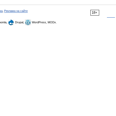
ка
,
Реклама на сайте
18+
omla,
Drupal,
WordPress, MODx.